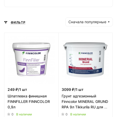
Сначала популярные
ФИЛЬТР
249 ₽/1 шт
3099 ₽/1 шт
Шпатлевка финишная
Грунт адгезионный
FINNFILLER FINNCOLOR
Finncolor MINERAL GRUND
0,9л
RPA 9л Tikkurila RU для —
купить в Краснодаре
0
0
В наличии
В наличии