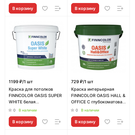
В корзину
В корзину
1199 ₽/1 шт
729 ₽/1 шт
Краска для потолков
Краска интерьерная
FINNCOLOR OASIS SUPER
FINNCOLOR OASIS HALL &
WHITE белая
OFFICE C глубокоматовая
глубокоматовая 3л
0,9л Tikkurila RU -
0
0
В наличии
В наличии
Tikkurila RU - 700001264
700001269
В корзину
В корзину