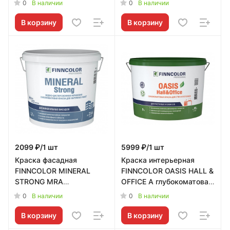
0
0
В наличии
В наличии
Tikkurila RU - 700001283
700001266
В корзину
В корзину
2099 ₽/1 шт
5999 ₽/1 шт
Краска фасадная
Краска интерьерная
FINNCOLOR MINERAL
FINNCOLOR OASIS HALL &
STRONG MRA
OFFICE A глубокоматовая
глубокоматовая 2,7л
9л Tikkurila RU -
0
0
В наличии
В наличии
Tikkurila RU - 700001279
700001268
В корзину
В корзину