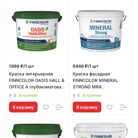
1999 ₽/1 шт
6449 ₽/1 шт
Краска интерьерная
Краска фасадная
FINNCOLOR OASIS HALL &
FINNCOLOR MINERAL
OFFICE A глубокоматовая
STRONG MRA
2,7л Tikkurila RU -
глубокоматовая 9л
0
0
В наличии
В наличии
700001267
Tikkurila RU - 700001280
В корзину
В корзину