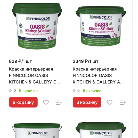
829 ₽/1 шт
2349 ₽/1 шт
Краска интерьерная
Краска интерьерная
FINNCOLOR OASIS
FINNCOLOR OASIS
KITCHEN & GALLERY C
KITCHEN & GALLERY A
матовая 0,9л Tikkurila RU
матовая 2,7л Tikkurila RU
0
0
В наличии
В наличии
- 700001255
- 700001253
В корзину
В корзину