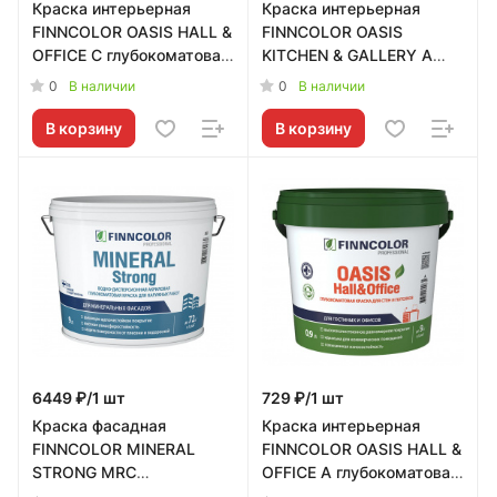
Краска интерьерная
Краска интерьерная
FINNCOLOR OASIS HALL &
FINNCOLOR OASIS
OFFICE C глубокоматовая
KITCHEN & GALLERY A
2,7л Tikkurila RU -
матовая 9л Tikkurila RU -
0
0
В наличии
В наличии
700001270
700001254
В корзину
В корзину
6449 ₽/1 шт
729 ₽/1 шт
Краска фасадная
Краска интерьерная
FINNCOLOR MINERAL
FINNCOLOR OASIS HALL &
STRONG MRC
OFFICE A глубокоматовая
глубокоматовая 9л
0,9л Tikkurila RU -