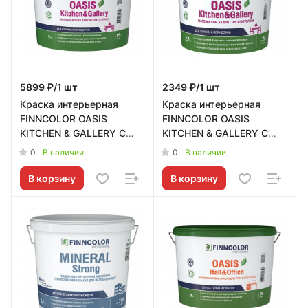
5899 ₽/1 шт
2349 ₽/1 шт
Краска интерьерная
Краска интерьерная
FINNCOLOR OASIS
FINNCOLOR OASIS
KITCHEN & GALLERY C
KITCHEN & GALLERY C
матовая 9л Tikkurila RU -
матовая 2,7л Tikkurila RU
0
0
В наличии
В наличии
700001257
- 700001256
В корзину
В корзину