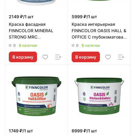
2149 ₽/1 шт
5999 ₽/1 шт
Краска фасадная
Краска интерьерная
FINNCOLOR MINERAL
FINNCOLOR OASIS HALL &
STRONG MRC
OFFICE C глубокоматовая
глубокоматовая 2,7л
9л Tikkurila RU -
0
0
В наличии
В наличии
Tikkurila RU - 700001282
700001271
В корзину
В корзину
1749 ₽/1 шт
6999 ₽/1 шт