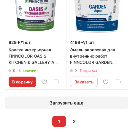
829 ₽/1 шт
4199 ₽/1 шт
Краска интерьерная
Эмаль акриловая для
FINNCOLOR OASIS
внутренних работ
KITCHEN & GALLERY A
FINNCOLOR GARDEN
матовая 0,9л Tikkurila RU
AQUA A полуматовая 2,7л
0
0
В наличии
Под заказ
- 700001252
Tikkurila RU
В корзину
Заказать
Загрузить еще
1
2