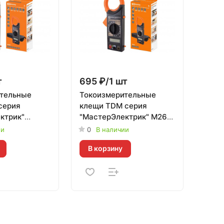
т
695 ₽/1 шт
тельные
Токоизмерительные
серия
клещи TDM серия
ктрик"
"МастерЭлектрик" М266
TDM -
ии
0
В наличии
нальный
профессиональный
В корзину
ьный
измерительный
инструмент