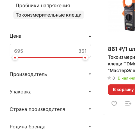
Пробники напряжения
Токоизмерительные клещи
Цена
861 ₽/1 ш
Токоизмери
клещи TDM
"МастерЭле
Производитель
М266F TDM -
0
В налич
профессио
В корзину
измерител
Упаковка
инструмент
Страна производителя
Родина бренда