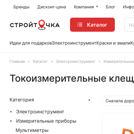
Бренды
Дисконт-цена
Компания
Блог
Инфо
Каталог
Идеи для подарков
Электроинструмент
Краски и эмали
К
Главная
Каталог
Электроинструмент
Измерительные
Токоизмерительные кле
Категория
Сначала доро
Электроинструмент
Измерительные приборы
Мультиметры