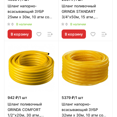
Шланг напорно-
Шланг поливочный
всасывающий ЗУБР
GRINDA STANDART
25мм х 30м, 10 атм со
3/4"х50м, 15 атм.,
спиралью ПВХ
армированный, 3-х
0
0
В наличии
В наличии
слойный
В корзину
В корзину
942 ₽/1 шт
5379 ₽/1 шт
Шланг поливочный
Шланг напорно-
GRINDA COMFORT
всасывающий ЗУБР
1/2"х20м, 30 атм.,
32мм х 30м, 10 атм со