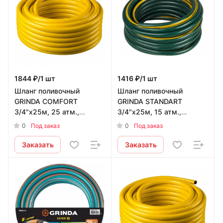
1844 ₽/1 шт
1416 ₽/1 шт
Шланг поливочный
Шланг поливочный
GRINDA COMFORT
GRINDA STANDART
3/4"х25м, 25 атм.,
3/4"х25м, 15 атм.,
армированный, 3-х
армированный, 3-х
0
0
Под заказ
Под заказ
слойный
слойный
Заказать
Заказать