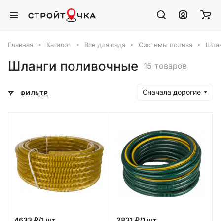
Главная
Каталог
Все для сада
Системы полива
Шла
Шланги поливочные
15 товаров
Сначала дорогие
ФИЛЬТР
4633 ₽/1 шт
2831 ₽/1 шт