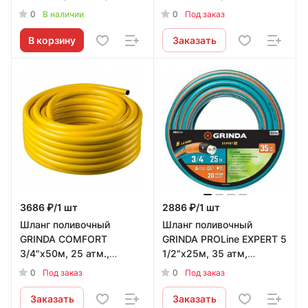
армированный, 3-х
спиралью ПВХ
0
0
В наличии
Под заказ
слойный
В корзину
Заказать
3686 ₽/1 шт
2886 ₽/1 шт
Шланг поливочный
Шланг поливочный
GRINDA COMFORT
GRINDA PROLine EXPERT 5
3/4"х50м, 25 атм.,
1/2"х25м, 35 атм,
армированный, 3-х
армированный,
0
0
Под заказ
Под заказ
слойный
пятислойный
Заказать
Заказать