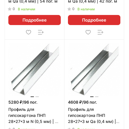
м Qa (0,4 мм) | 54 пог. м
м Qa (0,4 мм) | 42 пог. м
0
0
В наличии
В наличии
Подробнее
Подробнее
5280 ₽/96 пог.
4608 ₽/96 пог.
Профиль для
Профиль для
гипсокартона ПНП
гипсокартона ПНП
28*27*3 м N (0,5 мм) | 96
28*27*3 м Qa (0,4 мм) |
пог. м
96 пог. м