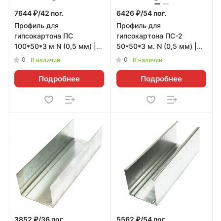
7644 ₽/42 пог.
6426 ₽/54 пог.
Профиль для
Профиль для
гипсокартона ПС
гипсокартона ПС-2
100*50*3 м N (0,5 мм) |
50*50*3 м. N (0,5 мм) |
42 пог. м
54 пог. м
0
0
В наличии
В наличии
Подробнее
Подробнее
3852 ₽/36 пог.
5562 ₽/54 пог.