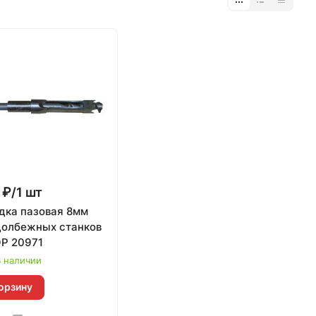
 ₽/1 шт
дка пазовая 8мм
долбежных станков
Р 20971
 наличии
орзину