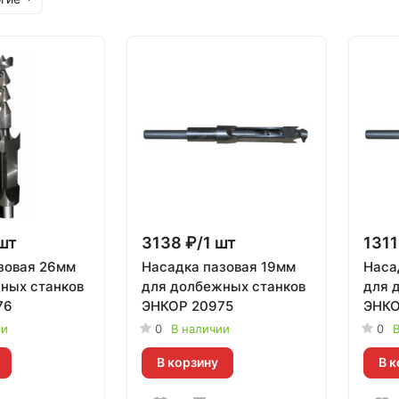
шт
3138 ₽/1 шт
1311
зовая 26мм
Насадка пазовая 19мм
Наса
ных станков
для долбежных станков
для 
76
ЭНКОР 20975
ЭНКО
ии
0
В наличии
0
В
В корзину
В к