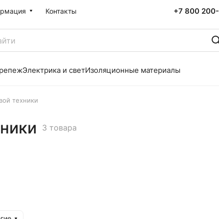
+7 800 200-
рмация
Контакты
репеж
Электрика и свет
Изоляционные материалы
вой техники
хники
3 товара
гие