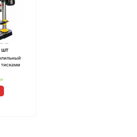
 шт
рлильный
с тисками
ии