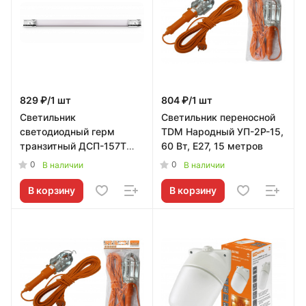
829 ₽/1 шт
804 ₽/1 шт
Светильник
Светильник переносной
светодиодный герм
TDM Народный УП-2Р-15,
транзитный ДСП-157Т
60 Вт, Е27, 15 метров
36Вт 6500К 4500Лм
0
0
В наличии
В наличии
125лм/Вт 1200х60х36мм
IP65 NEOX
В корзину
В корзину