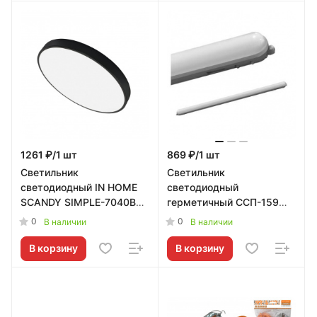
1261 ₽/1 шт
869 ₽/1 шт
Светильник
Светильник
светодиодный IN HOME
светодиодный
SCANDY SIMPLE-7040B
герметичный ССП-159М
70Вт 230В 4000К
36Вт 230В 6500К
0
0
В наличии
В наличии
5600Лм 400х50мм
2700Лм 1200мм
черный
нелинкаб.мат IP65 IN
В корзину
В корзину
HOME