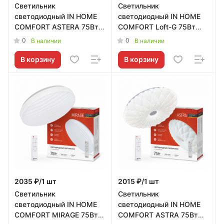
Светильник
Светильник
светодиодный IN HOME
светодиодный IN HOME
COMFORT ASTERA 75Вт
COMFORT Loft-G 75Вт
230В 3000-6500K
230В 3000-6500K
0
0
В наличии
В наличии
6000Лм 500x90мм с
6000Лм 500x100мм с
пультом ДУ
пультом ДУ
В корзину
В корзину
2035 ₽/1 шт
2015 ₽/1 шт
Светильник
Светильник
светодиодный IN HOME
светодиодный IN HOME
COMFORT MIRAGE 75Вт
COMFORT ASTRA 75Вт