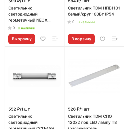
599 ₽/1 шт
584 ₽/1 шт
Светильник
Светильник TDM НПБ1101
светодиодный
белый/круг 100Вт IP54
герметичный NEOX
0
В наличии
ДСП-153Н 36Вт 6500К
0
В наличии
4500Лм 125лм/Вт
1214х32х39мм IP65
В корзину
В корзину
552 ₽/1 шт
526 ₽/1 шт
Светильник
Светильник TDM СПО
светодиодный
120х2 под LED лампу T8
герметичный ССП-159М
(рассеиватель