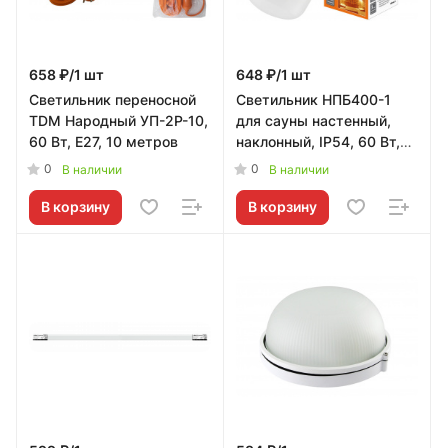
658 ₽/1 шт
648 ₽/1 шт
Светильник переносной
Светильник НПБ400-1
TDM Народный УП-2Р-10,
для сауны настенный,
60 Вт, Е27, 10 метров
наклонный, IP54, 60 Вт,
белый, TDM
0
0
В наличии
В наличии
В корзину
В корзину