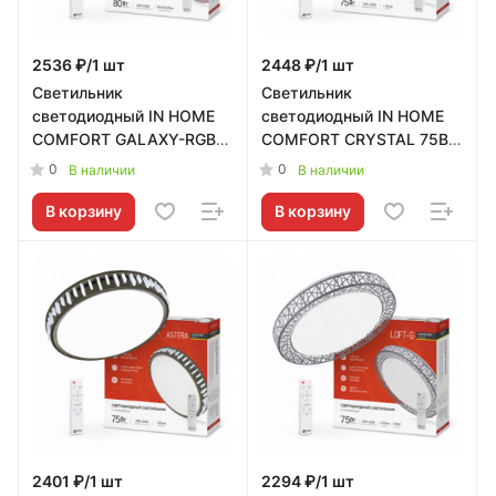
2536 ₽/1 шт
2448 ₽/1 шт
Светильник
Светильник
светодиодный IN HOME
светодиодный IN HOME
COMFORT GALAXY-RGB
COMFORT CRYSTAL 75Вт
80Вт 230В 3000-6500K
230В 3000-6500K
0
0
В наличии
В наличии
6000Лм 600x85мм с
6000Лм 505x125мм с
пультом ДУ
пультом ДУ
В корзину
В корзину
2401 ₽/1 шт
2294 ₽/1 шт