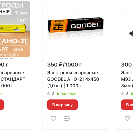
0 г
350 ₽/1000 г
300 
сварочные
Электроды сварочные
Элек
1 СТАНДАРТ
GOODEL АНО-21 4х450
МЭЗ 
1 000 г
(1,0 кг) | 1 000 г
3мм (
| 1 0
ии
0
В наличии
0
В
В корзину
В к