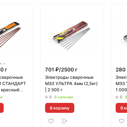
0 г
701 ₽/2500 г
280 
сварочные
Электроды сварочные
Элек
1 СТАНДАРТ
МЭЗ УЛЬТРА 4мм (2,5кг)
МЭЗ 
, красный
| 2 500 г
1 000
 г
ии
0
В наличии
0
В
В корзину
В к