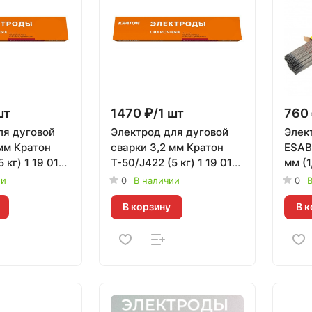
шт
1470 ₽/1 шт
760 
ля дуговой
Электрод для дуговой
Элек
мм Кратон
сварки 3,2 мм Кратон
ESAB
 кг) 1 19 01
Т-50/J422 (5 кг) 1 19 01
мм (1
002
ЭСАБ 
ии
0
В наличии
0
В
В корзину
В к