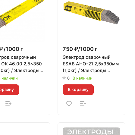
₽/1000 г
750 ₽/1000 г
трод сварочный
Электрод сварочный
 OK 46.00 2,5x350
ESAB АНО-21 2,5х350мм
,0кг) / Электроды
(1,0кг) / Электроды
| 1 000 г
ЭСАБ | 1 000 г
 наличии
0
В наличии
орзину
В корзину