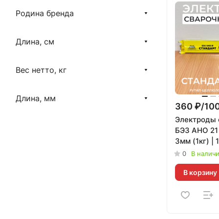
Родина бренда
Длина, см
Вес нетто, кг
Длина, мм
360 ₽/100
Электроды 
БЭЗ АНО 2
3мм (1кг) | 
0
В налич
В корзину