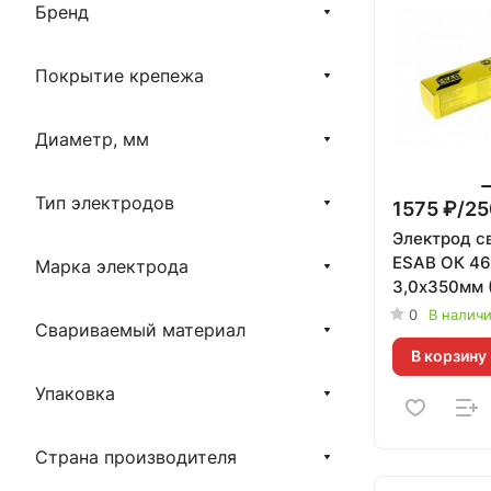
Бренд
Покрытие крепежа
Диаметр, мм
Тип электродов
1575 ₽/25
Электрод с
ESAB ОК 46
Марка электрода
3,0х350мм (
Электроды 
0
В налич
Свариваемый материал
г
В корзину
Упаковка
Страна производителя