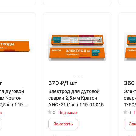
т
370 ₽/1 шт
360 
ля дуговой
Электрод для дуговой
Элек
мм Кратон
сварки 2,5 мм Кратон
сварк
,5 кг) 1 19 01
АНО-21 (1 кг) 1 19 01 016
Т-50/
007
з
0
Под заказ
0
П
Заказать
За