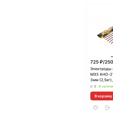
725 ₽/250
Электроды 
МЭЗ АНО-2
3мм (2,5кг)
цвет | 2 500
0
В налич
В корзину