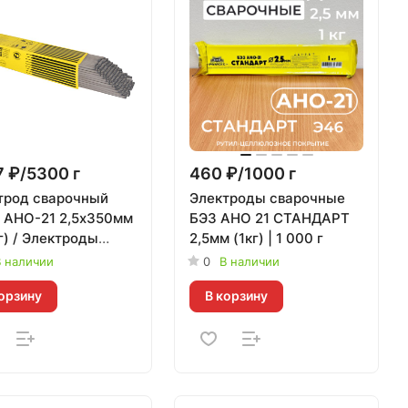
 ₽/5300 г
460 ₽/1000 г
трод сварочный
Электроды сварочные
 АНО-21 2,5х350мм
БЭЗ АНО 21 СТАНДАРТ
г) / Электроды
2,5мм (1кг) | 1 000 г
| 5 300 г
 наличии
0
В наличии
орзину
В корзину