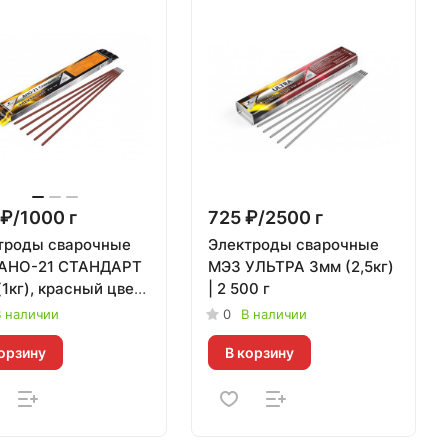
₽/1000 г
725 ₽/2500 г
троды сварочные
Электроды сварочные
АНО-21 СТАНДАРТ
МЭЗ УЛЬТРА 3мм (2,5кг)
1кг), красный цвет
| 2 500 г
00 г
 наличии
0
В наличии
орзину
В корзину