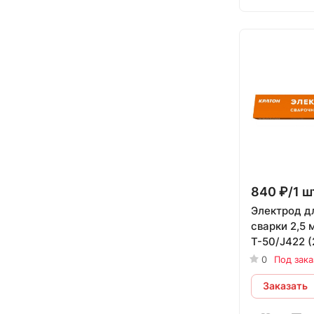
840 ₽/1 ш
Электрод д
сварки 2,5 
Т-50/J422 (2
005
0
Под зака
Заказать