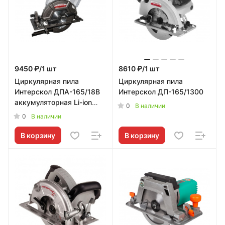
9450 ₽/1 шт
8610 ₽/1 шт
Циркулярная пила
Циркулярная пила
Интерскол ДПА-165/18В
Интерскол ДП-165/1300
аккумуляторная Li-ion
0
В наличии
АПИ (кейс, без
0
В наличии
аккумулятора и
зарядного устройства)
В корзину
В корзину