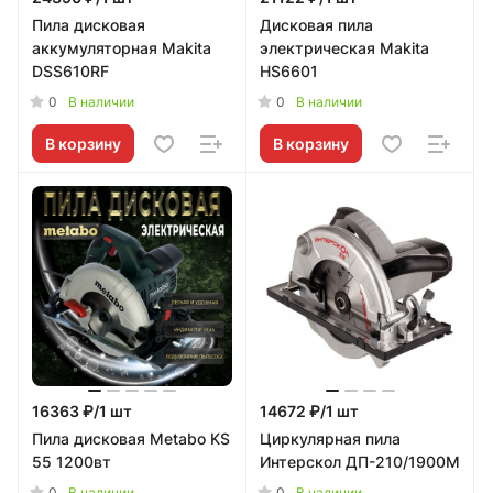
Пила дисковая
Дисковая пила
аккумуляторная Makita
электрическая Makita
DSS610RF
HS6601
0
0
В наличии
В наличии
В корзину
В корзину
16363 ₽/1 шт
14672 ₽/1 шт
Пила дисковая Metabo KS
Циркулярная пила
55 1200вт
Интерскол ДП-210/1900М
0
0
В наличии
В наличии