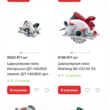
6902 ₽/1 шт
6190 ₽/1 шт
Циркулярная пила
Циркулярная пила
Интерскол ДП-140/800
RedVerg RD-CS130-55
(аналог ДП-140/800 арт.
0
В наличии
550.1.0.70)
0
В наличии
В корзину
В корзину