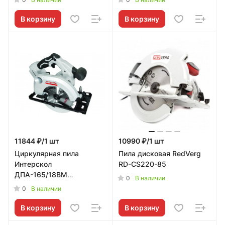
В корзину
В корзину
11844 ₽/1 шт
10990 ₽/1 шт
Циркулярная пила
Пила дисковая RedVerg
Интерскол
RD-CS220-85
ДПА-165/18ВМ
0
В наличии
аккумуляторная Li-ion
0
В наличии
АПИ (картон, без аккум. и
ЗУ)
В корзину
В корзину