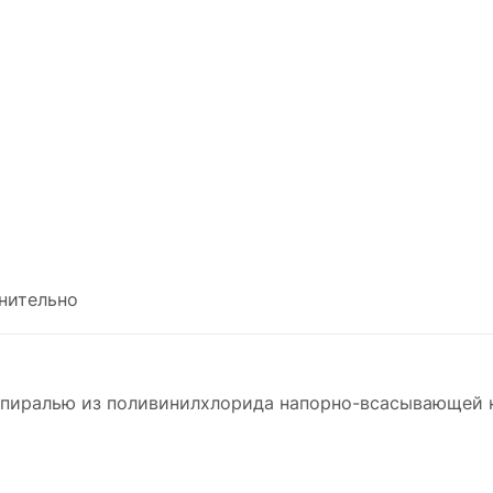
нительно
пиралью из поливинилхлорида напорно-всасывающей к