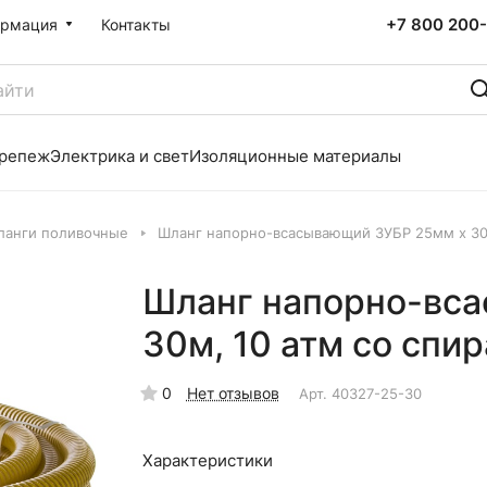
+7 800 200-
рмация
Контакты
репеж
Электрика и свет
Изоляционные материалы
ланги поливочные
Шланг напорно-всасывающий ЗУБР 25мм х 30м
Шланг напорно-вс
30м, 10 атм со спи
0
Нет отзывов
Арт.
40327-25-30
Характеристики