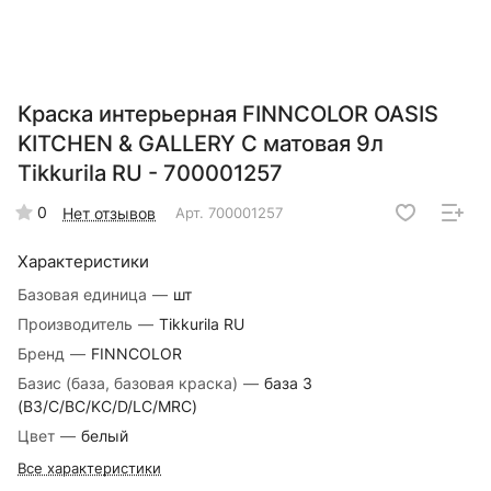
Краска интерьерная FINNCOLOR OASIS
KITCHEN & GALLERY C матовая 9л
Tikkurila RU - 700001257
0
Нет отзывов
Арт.
700001257
Характеристики
Базовая единица
—
шт
Производитель
—
Tikkurila RU
Бренд
—
FINNCOLOR
Базис (база, базовая краска)
—
база 3
(B3/C/BC/KC/D/LC/MRC)
Цвет
—
белый
Все характеристики