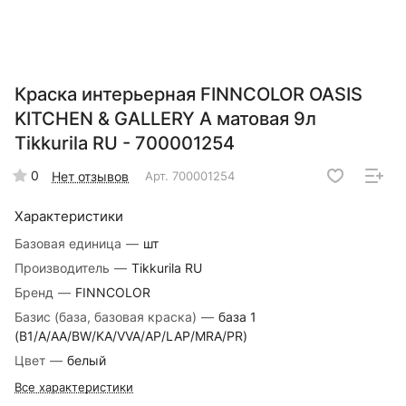
Краска интерьерная FINNCOLOR OASIS
KITCHEN & GALLERY A матовая 9л
Tikkurila RU - 700001254
0
Нет отзывов
Арт.
700001254
Характеристики
Базовая единица
—
шт
Производитель
—
Tikkurila RU
Бренд
—
FINNCOLOR
Базис (база, базовая краска)
—
база 1
(B1/A/AA/BW/KA/VVA/AP/LAP/MRA/PR)
Цвет
—
белый
Все характеристики