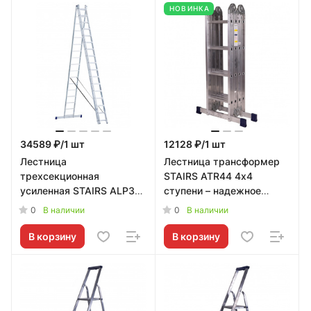
НОВИНКА
34589 ₽/1 шт
12128 ₽/1 шт
Лестница
Лестница трансформер
трехсекционная
STAIRS ATR44 4х4
усиленная STAIRS ALP317
ступени – надежное
17 ступеней – надежное
решение от STAIRS
0
0
В наличии
В наличии
решение от STAIRS
В корзину
В корзину