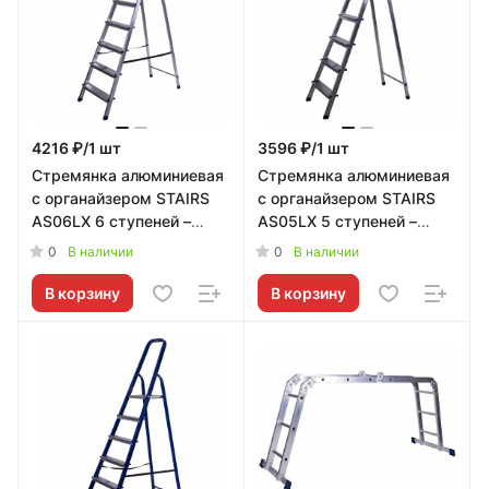
4216 ₽/1 шт
3596 ₽/1 шт
Стремянка алюминиевая
Стремянка алюминиевая
с органайзером STAIRS
с органайзером STAIRS
AS06LX 6 ступеней –
AS05LX 5 ступеней –
надежное решение от
надежное решение от
0
0
В наличии
В наличии
STAIRS
STAIRS
В корзину
В корзину