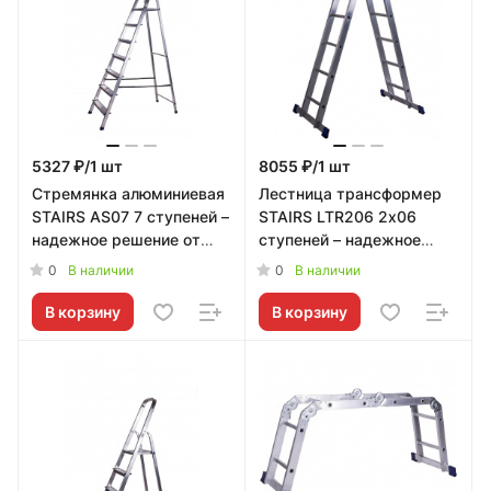
5327 ₽/1 шт
8055 ₽/1 шт
Стремянка алюминиевая
Лестница трансформер
STAIRS AS07 7 ступеней –
STAIRS LTR206 2х06
надежное решение от
ступеней – надежное
STAIRS
решение от STAIRS
0
0
В наличии
В наличии
В корзину
В корзину