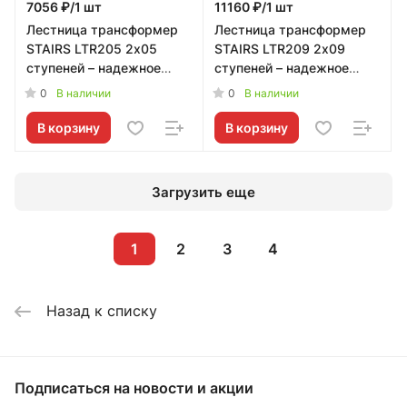
7056 ₽/1 шт
11160 ₽/1 шт
Лестница трансформер
Лестница трансформер
STAIRS LTR205 2х05
STAIRS LTR209 2х09
ступеней – надежное
ступеней – надежное
решение от STAIRS
решение от STAIRS
0
0
В наличии
В наличии
В корзину
В корзину
Загрузить еще
1
2
3
4
Назад к списку
Подписаться
на новости и акции