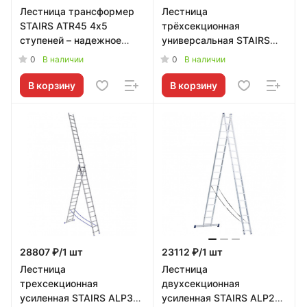
Лестница трансформер
Лестница
STAIRS ATR45 4х5
трёхсекционная
ступеней – надежное
универсальная STAIRS
решение от STAIRS
AL310 10 ступеней –
0
0
В наличии
В наличии
надежное решение от
STAIRS
В корзину
В корзину
28807 ₽/1 шт
23112 ₽/1 шт
Лестница
Лестница
трехсекционная
двухсекционная
усиленная STAIRS ALP314
усиленная STAIRS ALP217