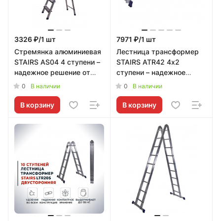
3326 ₽/1 шт
7971 ₽/1 шт
Стремянка алюминиевая
Лестница трансформер
STAIRS AS04 4 ступени –
STAIRS ATR42 4х2
надежное решение от
ступени – надежное
STAIRS
решение от STAIRS
0
0
В наличии
В наличии
В корзину
В корзину