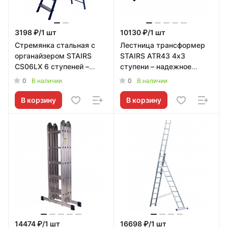
3198 ₽/1 шт
10130 ₽/1 шт
Стремянка стальная с
Лестница трансформер
органайзером STAIRS
STAIRS ATR43 4х3
CS06LX 6 ступеней –
ступени – надежное
надежное решение от
решение от STAIRS
0
0
В наличии
В наличии
STAIRS
В корзину
В корзину
14474 ₽/1 шт
16698 ₽/1 шт