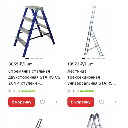
3055 ₽/1 шт
19973 ₽/1 шт
Стремянка стальная
Лестница
двухсторонняя STAIRS CS
трёхсекционная
204 4 ступени –
универсальная STAIRS
надежное решение от
AL312 12 ступеней –
0
0
В наличии
В наличии
STAIRS
надежное решение от
STAIRS
В корзину
В корзину