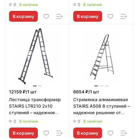
14 ступеней – надежное
17 ступеней – надежное
0
0
В наличии
В наличии
решение от STAIRS
решение от STAIRS
В корзину
В корзину
12159 ₽/1 шт
6654 ₽/1 шт
Лестница трансформер
Стремянка алюминиевая
STAIRS LTR210 2х10
STAIRS AS08 8 ступеней –
ступеней – надежное
надежное решение от
решение от STAIRS
STAIRS
0
0
В наличии
В наличии
В корзину
В корзину