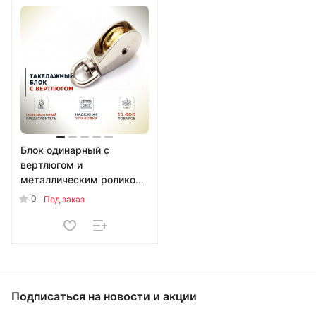
Блок одинарный с
вертлюгом и
металлическим роликом
20 мм (d6) 00000005272
0
Под заказ
Подписаться
на новости и акции