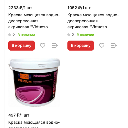
2233 ₽/1 шт
1052 ₽/1 шт
Краска моющаяся водно-
Краска моющаяся водно-
дисперсионная
дисперсионная
акриловая "Virtuoso
акриловая "Virtuoso
Premium",15кг VIRTUOSO -
Premium", 7кг VIRTUOSO -
0
0
В наличии
В наличии
00000001683
00000001682
В корзину
В корзину
497 ₽/1 шт
Краска моющаяся водно-