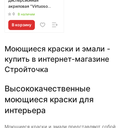
дисперсионная
акриловая "Virtuoso
Premium", 3кг VIRTUOSO -
0
В наличии
00000001681
В корзину
Моющиеся краски и эмали -
купить в интернет-магазине
Стройточка
Высококачественные
моющиеся краски для
интерьера
Моющиеся краски и эмали представляют собой