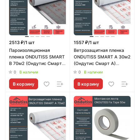
2513 ₽/1 шт
1557 ₽/1 шт
Пароизоляционная
Ветрозащитная пленка
пленка ONDUTISS SMART
ONDUTISS SMART A 30м2
B 70м2 (Ондутис Смарт
(Ондутис Смарт А)
Б) Ondutiss
Ondutiss
0
0
В наличии
В наличии
В корзину
В корзину