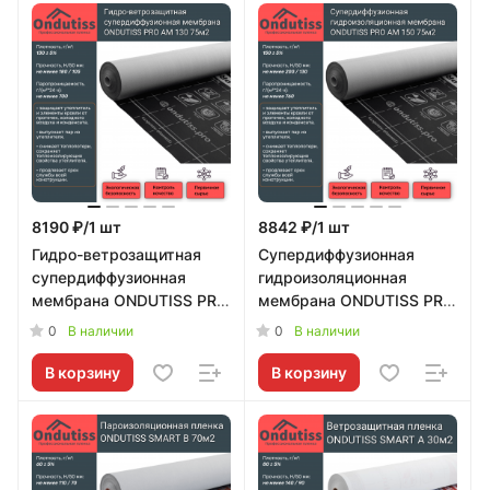
8190 ₽/1 шт
8842 ₽/1 шт
Гидро-ветрозащитная
Супердиффузионная
супердиффузионная
гидроизоляционная
мембрана ONDUTISS PRO
мембрана ONDUTISS PRO
AM 130 75м2 (Ондутис
AM 150 75м2 (Ондутис
0
0
В наличии
В наличии
Про АМ 130) Ondutiss
Про АМ) Ondutiss
В корзину
В корзину