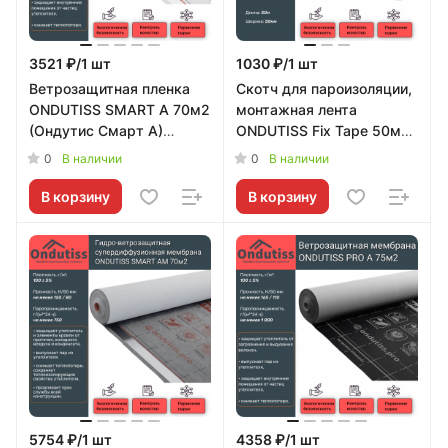
3521 ₽/1 шт
1030 ₽/1 шт
Ветрозащитная пленка
Скотч для пароизоляции,
ONDUTISS SMART A 70м2
монтажная лента
(Ондутис Смарт А)
ONDUTISS Fix Tape 50м
Ondutiss
(Ондутис Фикс Тейп)
0
0
В наличии
В наличии
Ondutiss
В корзину
В корзину
5754 ₽/1 шт
4358 ₽/1 шт