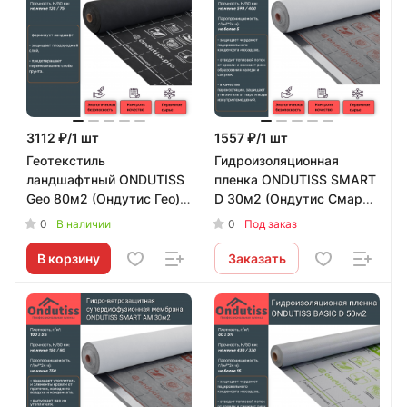
3112 ₽/1 шт
1557 ₽/1 шт
Геотекстиль
Гидроизоляционная
ландшафтный ONDUTISS
пленка ONDUTISS SMART
Geo 80м2 (Ондутис Гео)
D 30м2 (Ондутис Смарт
Ondutiss
Д) Ondutiss
0
0
В наличии
Под заказ
В корзину
Заказать