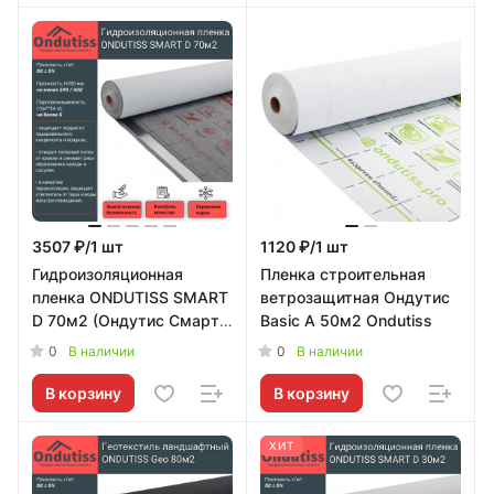
3507 ₽/1 шт
1120 ₽/1 шт
Гидроизоляционная
Пленка строительная
пленка ONDUTISS SMART
ветрозащитная Ондутис
D 70м2 (Ондутис Смарт
Basic А 50м2 Ondutiss
Д) Ondutiss
0
0
В наличии
В наличии
В корзину
В корзину
ХИТ