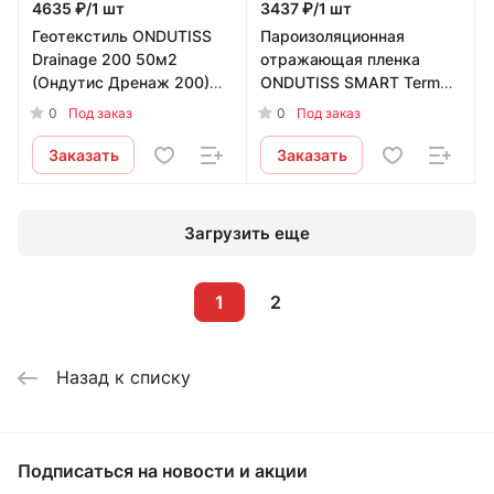
4635 ₽/1 шт
3437 ₽/1 шт
Геотекстиль ONDUTISS
Пароизоляционная
Drainage 200 50м2
отражающая пленка
(Ондутис Дренаж 200)
ONDUTISS SMART Termo
Ondutiss
70 м2 (Ондутис Смарт
0
0
Под заказ
Под заказ
Термо) Ondutiss
Заказать
Заказать
Загрузить еще
1
2
Назад к списку
Подписаться
на новости и акции