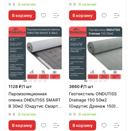
ONDUTISS Protect 20м
Б) Ondutiss
0
0
В наличии
В наличии
(Ондутис Протект)
Ondutiss
В корзину
В корзину
1128 ₽/1 шт
3660 ₽/1 шт
Пароизоляционная
Геотекстиль ONDUTISS
пленка ONDUTISS SMART
Drainage 150 50м2
B 30м2 (Ондутис Смарт
(Ондутис Дренаж 150)
Б) Ondutiss
Ondutiss
0
0
В наличии
В наличии
В корзину
В корзину