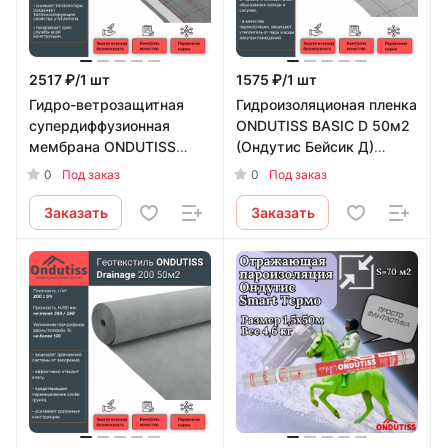
2517 ₽/1 шт
1575 ₽/1 шт
Гидро-ветрозащитная
Гидроизоляционая пленка
супердиффузионная
ONDUTISS BASIC D 50м2
мембрана ONDUTISS
(Ондутис Бейсик Д)
SMART AM 30м2
Ondutiss
0
0
Под заказ
Под заказ
(Ондутис Смарт АМ)
Ondutiss
Заказать
Заказать