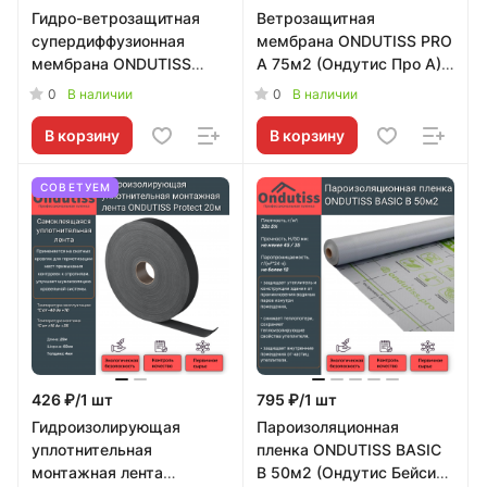
Гидро-ветрозащитная
Ветрозащитная
супердиффузионная
мембрана ONDUTISS PRO
мембрана ONDUTISS
A 75м2 (Ондутис Про А)
SMART AM 70м2
Ondutiss
0
0
В наличии
В наличии
(Ондутис Смарт АМ)
Ondutiss
В корзину
В корзину
СОВЕТУЕМ
426 ₽/1 шт
795 ₽/1 шт
Гидроизолирующая
Пароизоляционная
уплотнительная
пленка ONDUTISS BASIC
монтажная лента
В 50м2 (Ондутис Бейсик