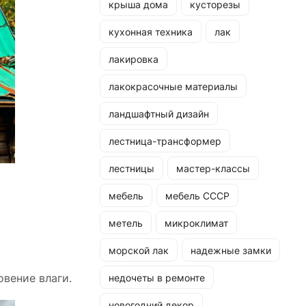
крыша дома
кусторезы
кухонная техника
лак
лакировка
лакокрасочные материалы
ландшафтный дизайн
лестница-трансформер
лестницы
мастер-классы
мебель
мебель СССР
метель
микроклимат
морской лак
надежные замки
овение влаги.
недочеты в ремонте
новогодний декор