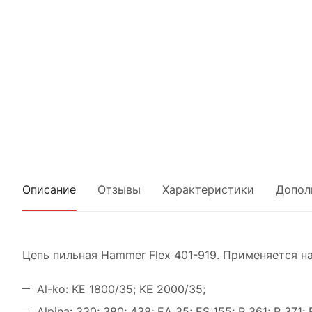
Описание
Отзывы
Характеристики
Допол
Цепь пильная Hammer Flex 401-919. Применяется на
Al-ko: KE 1800/35; KE 2000/35;
Alpina: 330; 380; 438; EA 35; ES 155; P 361; P 371; 