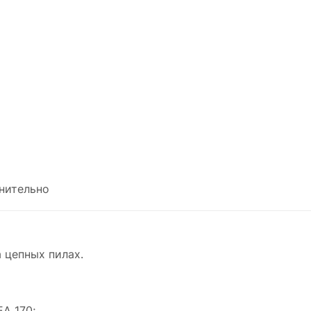
нительно
 цепных пилах.
EA 170;