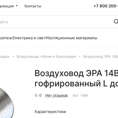
+7 800 200-
рмация
Контакты
репеж
Электрика и свет
Изоляционные материалы
одаре
Воздуховоды гибкие в Краснодаре
Воздуховод ЭРА 14
Воздуховод ЭРА 14
гофрированный L д
0
Нет отзывов
Арт.
14ВА
Характеристики