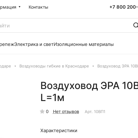
+7 800 200-
рмация
Контакты
репеж
Электрика и свет
Изоляционные материалы
одаре
Воздуховоды гибкие в Краснодаре
Воздуховод ЭРА 10В
Воздуховод ЭРА 10
L=1м
0
Нет отзывов
Арт.
10ВП1
Характеристики