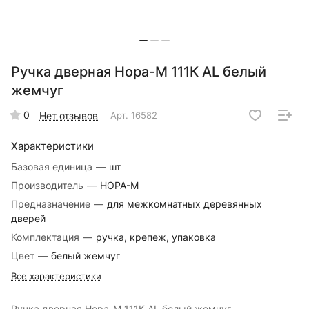
Ручка дверная Нора-М 111К AL белый
жемчуг
0
Нет отзывов
Арт.
16582
Характеристики
Базовая единица
—
шт
Производитель
—
НОРА-М
Предназначение
—
для межкомнатных деревянных
дверей
Комплектация
—
ручка, крепеж, упаковка
Цвет
—
белый жемчуг
Все характеристики
Ручка дверная Нора-М 111К AL белый жемчуг