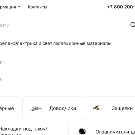
+7 800 200-
рмация
Контакты
репеж
Электрика и свет
Изоляционные материалы
ура
в
верные
Доводчики
Защелки
Накладки под ключ/
Ограничители д
фиксатор