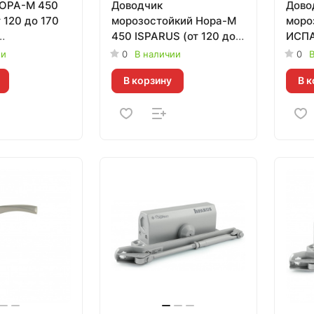
НОРА-М 450
Доводчик
Дово
 120 до 170
морозостойкий Нора-М
моро
450 ISPARUS (от 120 до
ИСПА
кий
170кг) белый
до 14
ии
0
В наличии
0
В
В корзину
В к