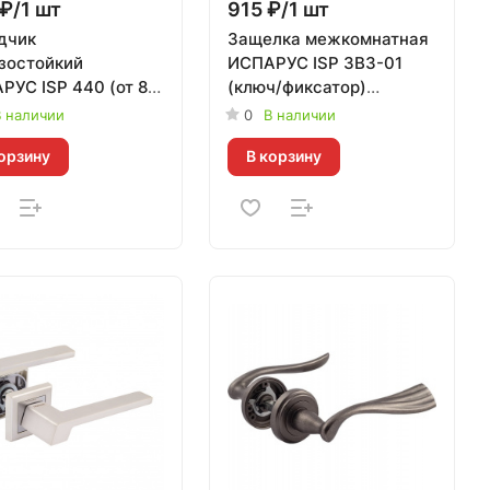
₽/1 шт
915 ₽/1 шт
дчик
Защелка межкомнатная
зостойкий
ИСПАРУС ISP ЗВ3-01
РУС ISP 440 (от 80
(ключ/фиксатор)
0 кг) серебро
матовый никель
 наличии
0
В наличии
орзину
В корзину