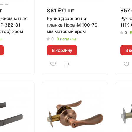
т
881 ₽/1 шт
857 
ежкомнатная
Ручка дверная на
Ручк
P ЗВ2-01
планке Нора-М 100-70
111К
атор) хром
мм матовый хром
0
В
ии
0
В наличии
В корзину
В к