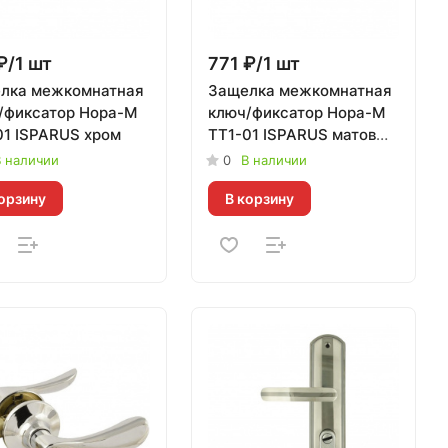
₽/1 шт
771 ₽/1 шт
лка межкомнатная
Защелка межкомнатная
/фиксатор Нора-М
ключ/фиксатор Нора-М
01 ISPARUS хром
ТТ1-01 ISPARUS матовый
никель
 наличии
0
В наличии
орзину
В корзину