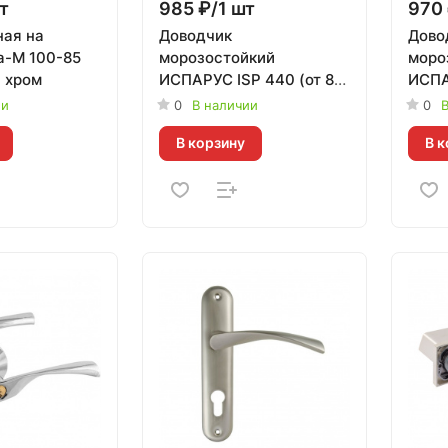
т
985 ₽/1 шт
970 
ная на
Доводчик
Дово
а-М 100-85
морозостойкий
моро
 хром
ИСПАРУС ISP 440 (от 80
ИСПА
до 140 кг) серый
до 14
ии
0
В наличии
0
В
В корзину
В к