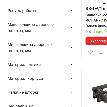
886 ₽/1 ш
Ресурс работы
Защелка м
ИСПАРУС IS
Макс.толщина дверного
(ключ/фикс
полотна, мм
0
В налич
В корзину
Мин.толщина дверного
полотна, мм
Материал оптики
Материал корпуса
Наличие шторки
Вес двери, кг