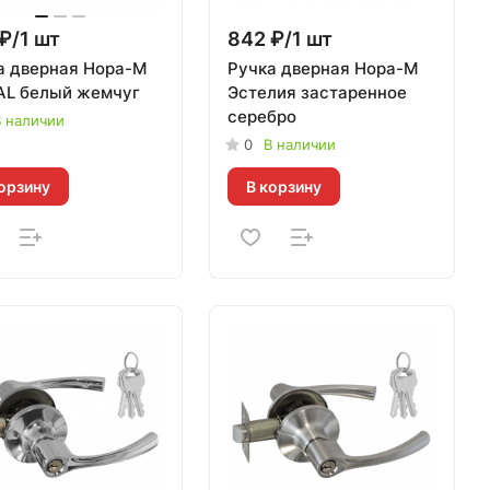
₽/1 шт
842 ₽/1 шт
а дверная Нора-М
Ручка дверная Нора-М
 AL белый жемчуг
Эстелия застаренное
серебро
 наличии
0
В наличии
орзину
В корзину