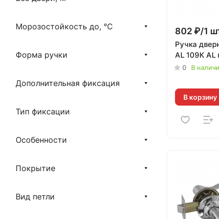
Морозостойкость до, °С
802 ₽/1 ш
Ручка двер
Форма ручки
AL 109К AL 
0
В налич
Дополнительная фиксация
В корзину
Тип фиксации
Особенности
Покрытие
Вид петли