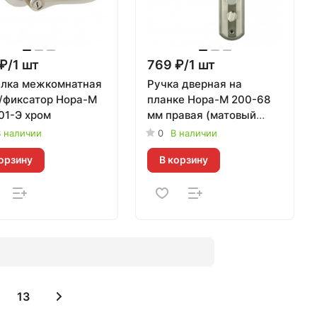
₽/1 шт
769 ₽/1 шт
лка межкомнатная
Ручка дверная на
/фиксатор Нора-М
планке Нора-М 200-68
01-Э хром
мм правая (матовый
хром + черный никель)
 наличии
0
В наличии
орзину
В корзину
13