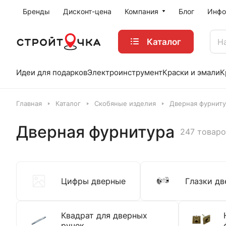
Бренды
Дисконт-цена
Компания
Блог
Инфо
Каталог
Идеи для подарков
Электроинструмент
Краски и эмали
К
Главная
Каталог
Скобяные изделия
Дверная фурнит
Дверная фурнитура
247 товаро
Цифры дверные
Глазки д
Квадрат для дверных
ручек