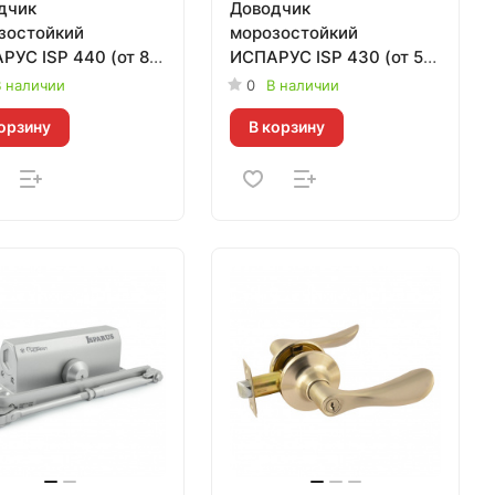
дчик
Доводчик
зостойкий
морозостойкий
РУС ISP 440 (от 80
ИСПАРУС ISP 430 (от 50
0 кг) белый
до 110 кг) серый
 наличии
0
В наличии
орзину
В корзину