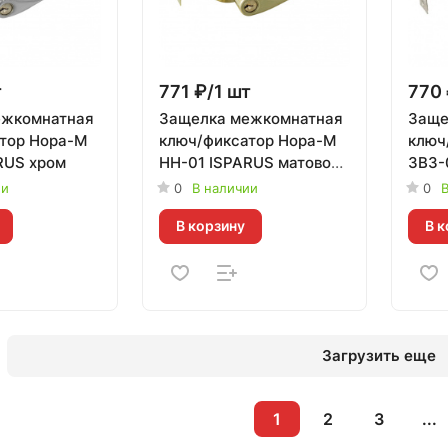
т
771 ₽/1 шт
770 
ежкомнатная
Защелка межкомнатная
Заще
тор Нора-М
ключ/фиксатор Нора-М
ключ
RUS хром
НН-01 ISPARUS матовое
ЗВ3-
золото
ии
0
В наличии
0
В
В корзину
В к
Загрузить еще
1
2
3
...