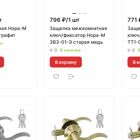
т
796 ₽/1 шт
771 
ная Нора-М
Защелка межкомнатная
Заще
графит
ключ/фиксатор Нора-М
ключ
ЗВ3-01-Э старая медь
ТТ1-
ии
0
В наличии
0
В
В корзину
В к