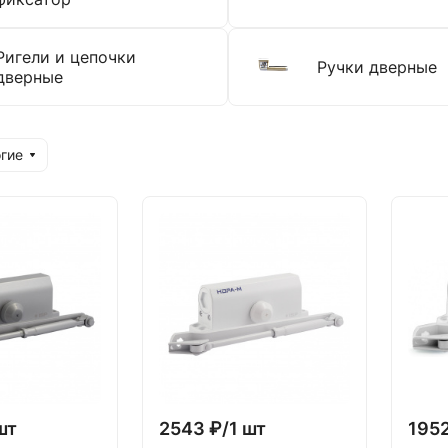
Ригели и цепочки
Ручки дверные
дверные
гие
шт
2543 ₽/1 шт
1952