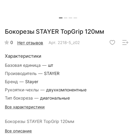
Бокорезы STAYER TopGrip 120мм
0
Нет отзывов
Арт.
2218-5_z02
Характеристики
Базовая единица
—
шт
Производитель
—
STAYER
Бренд
—
Stayer
Рукоятки-чехлы
—
двухкомпонентные
Тип бокореза
—
диагональные
Все характеристики
Бокорезы STAYER TopGrip 120мм
Все описание