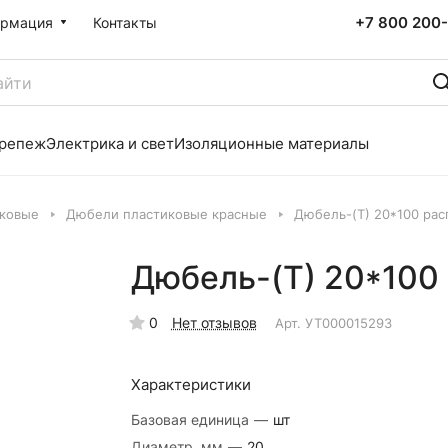
+7 800 200-
рмация
Контакты
репеж
Электрика и свет
Изоляционные материалы
ковые
Дюбели пластиковые красные
Дюбель-(Т) 20*100 ра
Дюбель-(Т) 20*100
0
Нет отзывов
Арт.
УТ000015293
Характеристики
Базовая единица
—
шт
Диаметр, мм
—
20