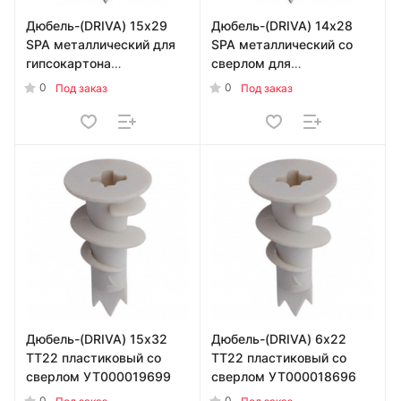
Дюбель-(DRIVA) 15х29
Дюбель-(DRIVA) 14х28
SPA металлический для
SPA металлический со
гипсокартона
сверлом для
УТ000019754
гипсокартона
0
0
Под заказ
Под заказ
УТ000021458
Дюбель-(DRIVA) 15х32
Дюбель-(DRIVA) 6х22
TT22 пластиковый со
TT22 пластиковый со
сверлом УТ000019699
сверлом УТ000018696
0
0