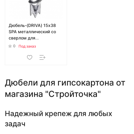
Дюбель-(DRIVA) 15х38
SPA металлический со
сверлом для
гипсокартона
0
Под заказ
УТ-00017038
Дюбели для гипсокартона от
магазина "Стройточка"
Надежный крепеж для любых
задач