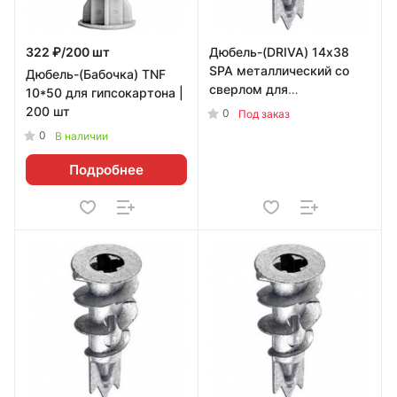
322 ₽/200 шт
Дюбель-(DRIVA) 14х38
SPA металлический со
Дюбель-(Бабочка) TNF
сверлом для
10*50 для гипсокартона |
гипсокартона
200 шт
0
Под заказ
УТ-00001956
0
В наличии
Подробнее