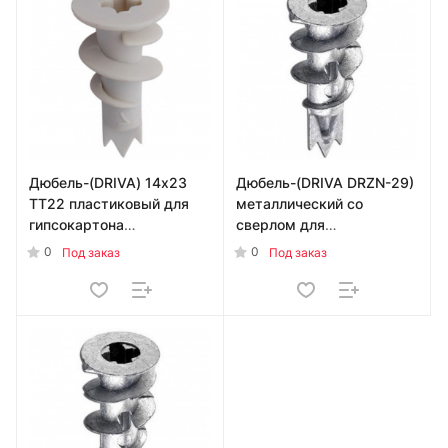
Дюбель-(DRIVA) 14х23
Дюбель-(DRIVA DRZN-29)
TT22 пластиковый для
металлический со
гипсокартона
сверлом для
УТ000015276
гипсокартона
0
0
Под заказ
Под заказ
УТ-00016876