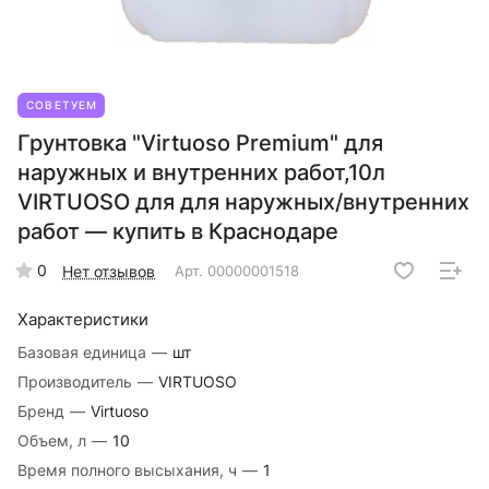
СОВЕТУЕМ
Грунтовка "Virtuoso Premium" для
наружных и внутренних работ,10л
VIRTUOSO для для наружных/внутренних
работ — купить в Краснодаре
0
Нет отзывов
Арт.
00000001518
Характеристики
Базовая единица
—
шт
Производитель
—
VIRTUOSO
Бренд
—
Virtuoso
Объем, л
—
10
Время полного высыхания, ч
—
1