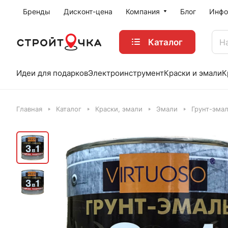
Бренды
Дисконт-цена
Компания
Блог
Инфо
Каталог
Идеи для подарков
Электроинструмент
Краски и эмали
К
Главная
Каталог
Краски, эмали
Эмали
Грунт-эма