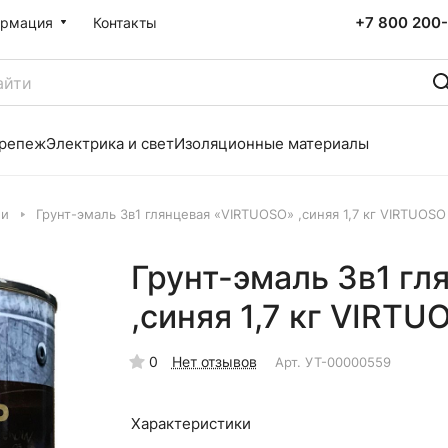
+7 800 200-
рмация
Контакты
репеж
Электрика и свет
Изоляционные материалы
ли
Грунт-эмаль 3в1 глянцевая «VIRTUOSO» ,синяя 1,7 кг VIRTUOSO
Грунт-эмаль 3в1 г
,синяя 1,7 кг VIRTU
0
Нет отзывов
Арт.
УТ-00000559
Характеристики