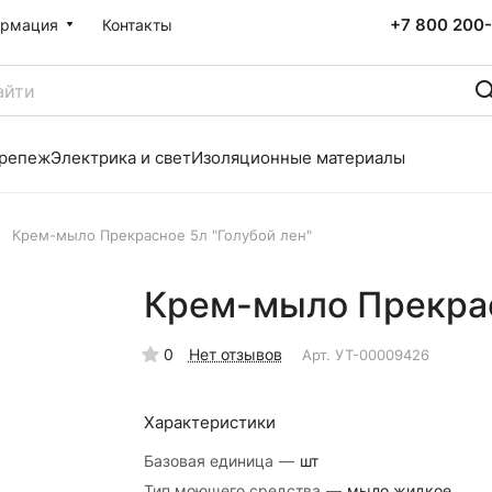
+7 800 200-
рмация
Контакты
репеж
Электрика и свет
Изоляционные материалы
Крем-мыло Прекрасное 5л "Голубой лен"
Крем-мыло Прекрас
0
Нет отзывов
Арт.
УТ-00009426
Характеристики
Базовая единица
—
шт
Тип моющего средства
—
мыло жидкое