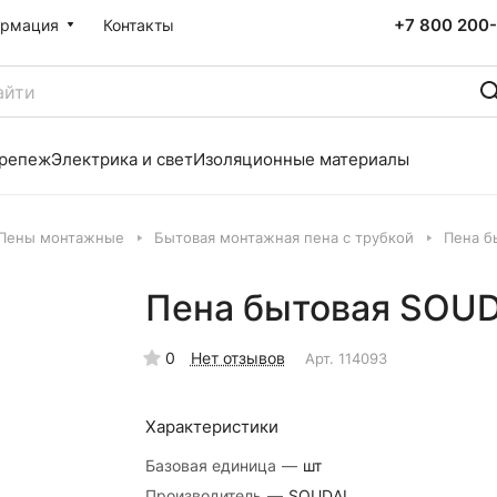
+7 800 200-
рмация
Контакты
репеж
Электрика и свет
Изоляционные материалы
Пены монтажные
Бытовая монтажная пена с трубкой
Пена б
Пена бытовая SOUD
0
Нет отзывов
Арт.
114093
Характеристики
Базовая единица
—
шт
Производитель
—
SOUDAL