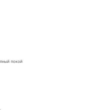
олный покой
.