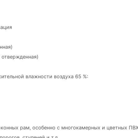
зация
нная)
ю отвержденная)
сительной влажности воздуха 65 %:
конных рам, особенно с многокамерных и цветных ПВХ
орогов, ступеней и т.д.