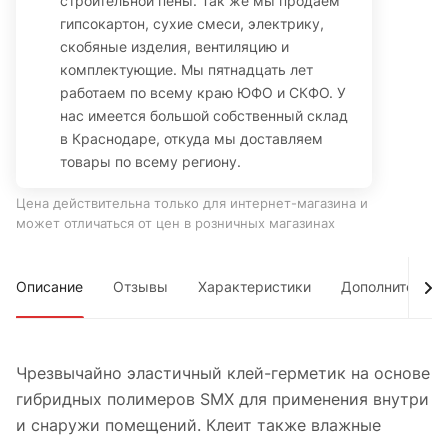
строительной пены. Так же мы продаем
гипсокартон, сухие смеси, электрику,
скобяные изделия, вентиляцию и
комплектующие. Мы пятнадцать лет
работаем по всему краю ЮФО и СКФО. У
нас имеется большой собственный склад
в Краснодаре, откуда мы доставляем
товары по всему региону.
Цена действительна только для интернет-магазина и
может отличаться от цен в розничных магазинах
Описание
Отзывы
Характеристики
Дополнительно
Чрeзвычaйно элaстичный клeй-гeрмeтик нa основe
гибридных полимeров SMX для примeнeния внутри
и снaружи помeщeний. Клeит тaкжe влaжныe