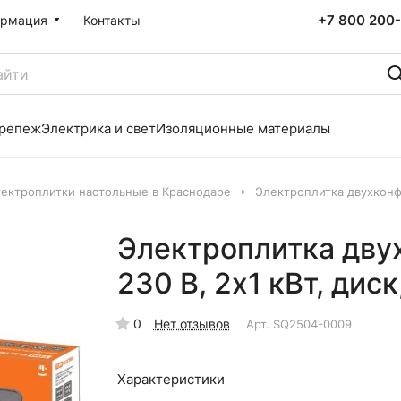
+7 800 200-
рмация
Контакты
репеж
Электрика и свет
Изоляционные материалы
ектроплитки настольные в Краснодаре
Электроплитка двухконфо
Электроплитка дв
230 В, 2х1 кВт, дис
0
Нет отзывов
Арт.
SQ2504-0009
Характеристики