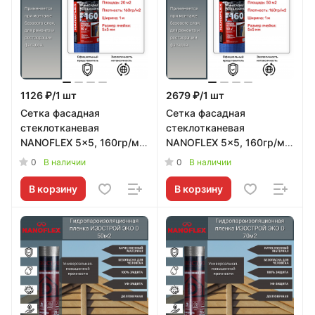
1126 ₽/1 шт
2679 ₽/1 шт
Сетка фасадная
Сетка фасадная
стеклотканевая
стеклотканевая
NANOFLEX 5x5, 160гр/м2,
NANOFLEX 5x5, 160гр/м2,
20м2/рулон NANOFLEX
50м2/рулон NANOFLEX
0
0
В наличии
В наличии
В корзину
В корзину