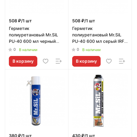
508 ₽/1 шт
508 ₽/1 шт
Герметик
Герметик
полиуретановый Mr.SiL
полиуретановый Mr.SiL
PU-40 600 мл черный
PU-40 600 мл серый IRFix
IRFix 25011 - купить в
25012 - купить в
0
0
В наличии
В наличии
Краснодаре
Краснодаре
В корзину
В корзину
380 ₽/1 шт
430 ₽/1 шт