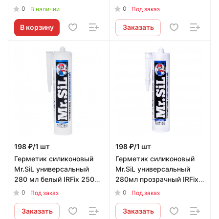
750мл
25010 - купить в
0
0
В наличии
Под заказ
Краснодаре
В корзину
Заказать
198 ₽/1 шт
198 ₽/1 шт
Герметик силиконовый
Герметик силиконовый
Mr.SiL универсальный
Mr.SiL универсальный
280 мл белый IRFix 25001
280мл прозрачный IRFix
- купить в Краснодаре
25002 - купить в
0
0
Под заказ
Под заказ
Краснодаре
Заказать
Заказать