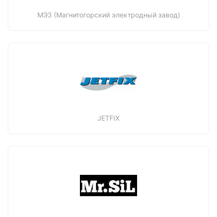
МЭЗ (Магнитогорский электродный завод)
JETFIX