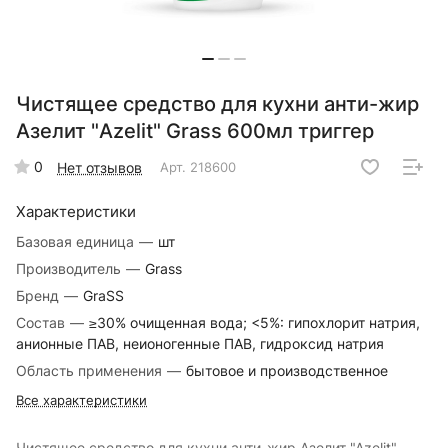
Чистящее средство для кухни анти-жир
Азелит "Azelit" Grass 600мл триггер
0
Нет отзывов
Арт.
218600
Характеристики
Базовая единица
—
шт
Производитель
—
Grass
Бренд
—
GraSS
Состав
—
≥30% очищенная вода; <5%: гипохлорит натрия,
анионные ПАВ, неионогенные ПАВ, гидроксид натрия
Область применения
—
бытовое и производственное
Все характеристики
Чистящее средство для кухни анти-жир Азелит "Azelit"