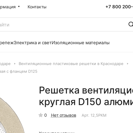
+7 800 200-
рмация
Контакты
репеж
Электрика и свет
Изоляционные материалы
одаре
Вентиляционные пластиковые решетки в Краснодаре
вая с фланцем D125
Решетка вентиляци
круглая D150 алюм
0
Нет отзывов
Арт.
12,5РКМ