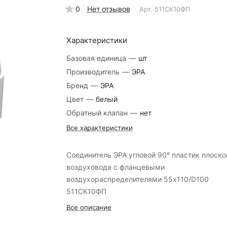
0
Нет отзывов
Арт.
511СК10ФП
Характеристики
Базовая единица
—
шт
Производитель
—
ЭРА
Бренд
—
ЭРА
Цвет
—
белый
Обратный клапан
—
нет
Все характеристики
Соединитель ЭРА угловой 90° пластик плоско
воздуховода с фланцевыми
воздухораспределителями 55х110/D100
511СК10ФП
Все описание