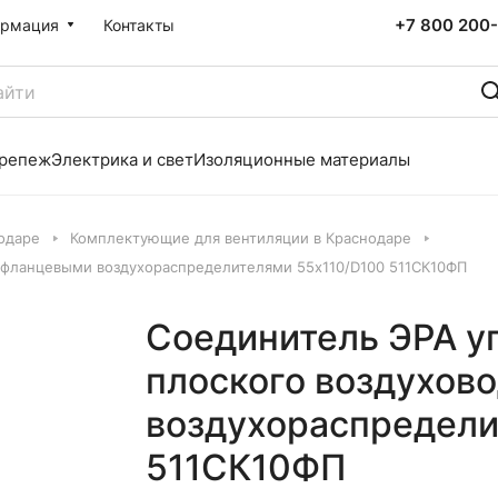
+7 800 200-
рмация
Контакты
репеж
Электрика и свет
Изоляционные материалы
одаре
Комплектующие для вентиляции в Краснодаре
с фланцевыми воздухораспределителями 55х110/D100 511СК10ФП
Соединитель ЭРА уг
плоского воздухов
воздухораспредели
511СК10ФП