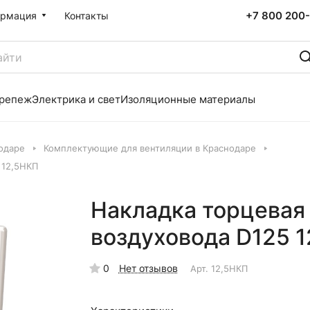
+7 800 200-
рмация
Контакты
репеж
Электрика и свет
Изоляционные материалы
одаре
Комплектующие для вентиляции в Краснодаре
 12,5НКП
Накладка торцевая 
воздуховода D125 
0
Нет отзывов
Арт.
12,5НКП