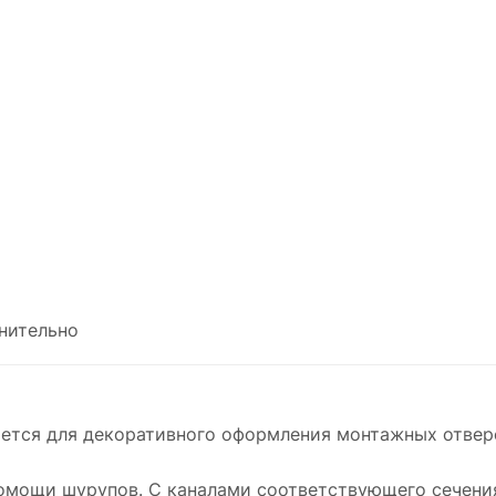
нительно
яется для декоративного оформления монтажных отвер
омощи шурупов. C каналами соответствующего сечени