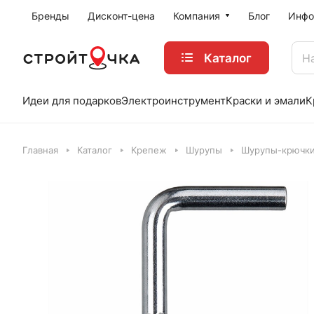
Бренды
Дисконт-цена
Компания
Блог
Инфо
Каталог
Идеи для подарков
Электроинструмент
Краски и эмали
К
Главная
Каталог
Крепеж
Шурупы
Шурупы-крючк