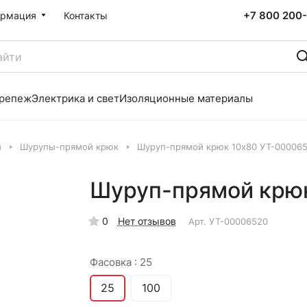
+7 800 200-
рмация
Контакты
репеж
Электрика и свет
Изоляционные материалы
и
Шурупы-прямой крюк
Шуруп-прямой крюк 10х80 УТ-00006
Шуруп-прямой крюк
0
Нет отзывов
Арт.
УТ-00006520
Фасовка :
25
25
100