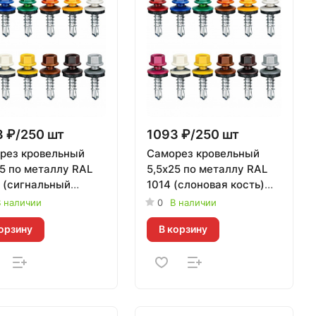
 ₽/250 шт
1093 ₽/250 шт
рез кровельный
Саморез кровельный
25 по металлу RAL
5,5х25 по металлу RAL
 (сигнальный
1014 (слоновая кость)
) Daxmer | 250 шт
Daxmer | 250 шт
 наличии
0
В наличии
орзину
В корзину