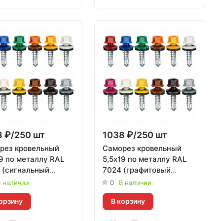
 ₽/250 шт
1038 ₽/250 шт
рез кровельный
Саморез кровельный
9 по металлу RAL
5,5х19 по металлу RAL
 (сигнальный
7024 (графитовый
) Daxmer | 250 шт
серый) Daxmer | 250 шт
 наличии
0
В наличии
орзину
В корзину