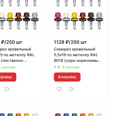
 ₽/250 шт
1128 ₽/250 шт
рез кровельный
Саморез кровельный
25 по металлу RAL
5,5х19 по металлу RAL
 (лиственно-
8019 (серо-коричневый)
ый) Тайвань | 250
Daxmer | 250 шт
 наличии
0
В наличии
орзину
В корзину