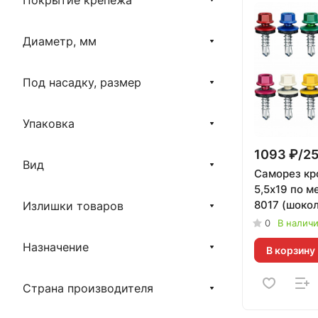
Покрытие крепежа
Диаметр, мм
Под насадку, размер
Упаковка
1093 ₽/2
Вид
Саморез кр
5,5х19 по м
8017 (шоко
Излишки товаров
коричневый)
0
В налич
250 шт
Назначение
В корзину
Страна производителя