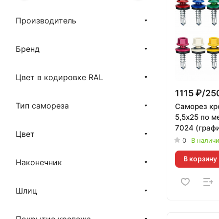
Производитель
Бренд
Цвет в кодировке RAL
1115 ₽/25
Тип самореза
Саморез кр
5,5х25 по м
7024 (граф
Цвет
серый) Daxm
0
В налич
В корзину
Наконечник
Шлиц