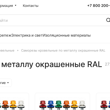
+7 800 200-
рмация
Контакты
репеж
Электрика и свет
Изоляционные материалы
овельные
Саморезы кровельные по металлу окрашенные RAL
 металлу окрашенные RAL
27
гие