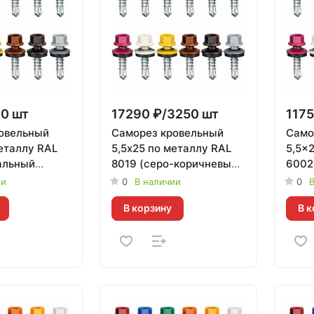
00 шт
17290 ₽/3250 шт
1175
овельный
Саморез кровельный
Само
металлу RAL
5,5х25 по металлу RAL
5,5x
альный
8019 (серо-коричневый)
6002
er | 200 шт
Daxmer | 3 250 шт
зелен
ии
0
В наличии
0
В
шт
В корзину
В к