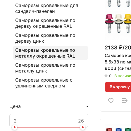
Саморезы кровельные для
сэндвич-панелей
Саморезы кровельные по
дереву окрашенные RAL
Саморезы кровельные по
дереву цинк
2138 ₽/2
Саморезы кровельные по
Саморез кр
металлу окрашенные RAL
5,5х38 по 
Саморезы кровельные по
9003 (сигн
металлу цинк
белый) Daxm
0
В налич
Саморезы кровельные с
удлиненным сверлом
В корзину
Цена