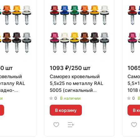
50 шт
1093 ₽/250 шт
1065
овельный
Саморез кровельный
Само
еталлу RAL
5,5х25 по металлу RAL
5,5x
ладно-
5005 (сигнальный
1018
, Daxmer |
синий) Daxmer | 250 шт
Тайва
ии
0
В наличии
0
В
В корзину
В к