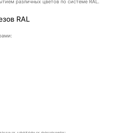
тием различных цветов по системе RAL.
езов RAL
рами:
ванных цветовых решениях: