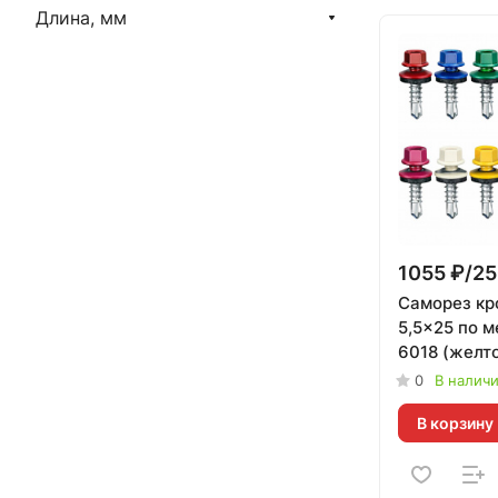
Длина, мм
1055 ₽/25
Саморез кр
5,5x25 по 
6018 (желт
Daxmer | 25
0
В налич
В корзину