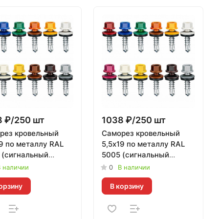
 ₽/250 шт
1038 ₽/250 шт
рез кровельный
Саморез кровельный
9 по металлу RAL
5,5х19 по металлу RAL
 (сигнальный
5005 (сигнальный
), Daxmer | 250 шт
синий) Daxmer | 250 шт
 наличии
0
В наличии
орзину
В корзину