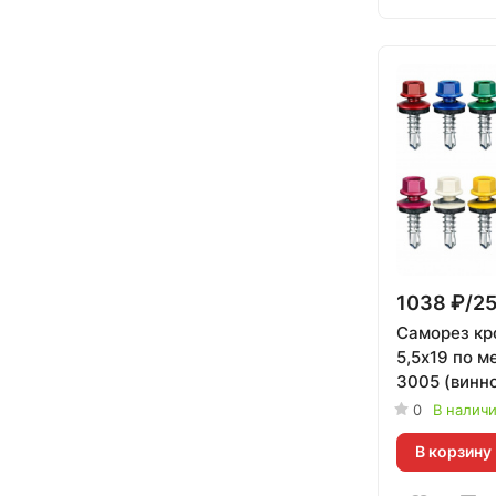
1038 ₽/2
Саморез кр
5,5х19 по м
3005 (винн
Daxmer | 25
0
В налич
В корзину