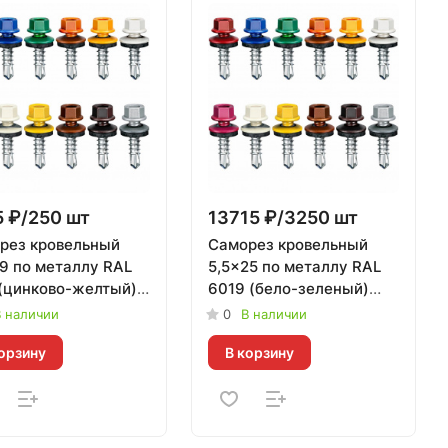
 ₽/250 шт
13715 ₽/3250 шт
рез кровельный
Саморез кровельный
19 по металлу RAL
5,5x25 по металлу RAL
 (цинково-желтый)
6019 (бело-зеленый)
нь | 250 шт
Daxmer | 3 250 шт
 наличии
0
В наличии
орзину
В корзину