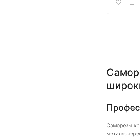
Самор
широки
Профес
Саморезы кр
металлочереп