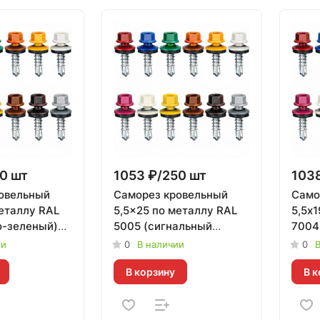
0 шт
1053 ₽/250 шт
1038
овельный
Саморез кровельный
Само
металлу RAL
5,5x25 по металлу RAL
5,5х1
о-зеленый)
5005 (сигнальный
7004
0 шт
синий) Тайвань | 250 шт
серый
ии
0
В наличии
0
В
В корзину
В к