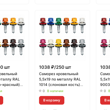
50 шт
1038 ₽/250 шт
1038
овельный
Саморез кровельный
Само
еталлу RAL
5,5х19 по металлу RAL
5,5х1
о-красный)
1014 (слоновая кость)
9003
0 шт
Daxmer | 250 шт
белый
ии
0
В наличии
0
В
В корзину
В к