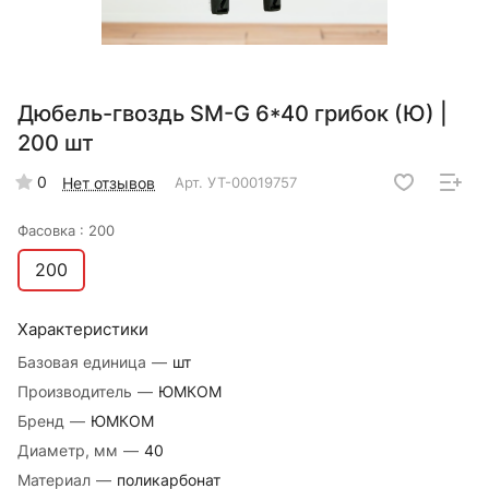
Дюбель-гвоздь SM-G 6*40 грибок (Ю) |
200 шт
0
Нет отзывов
Арт.
УТ-00019757
Фасовка :
200
200
Характеристики
Базовая единица
—
шт
Производитель
—
ЮМКОМ
Бренд
—
ЮМКОМ
Диаметр, мм
—
40
Материал
—
поликарбонат