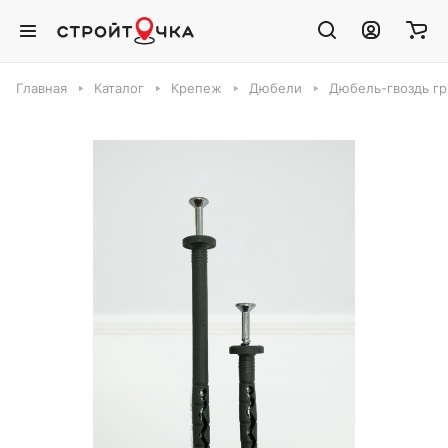
Главная
Каталог
Крепеж
Дюбели
Дюбель-гвоздь гр