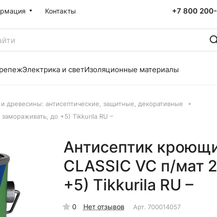
+7 800 200-
рмация
Контакты
репеж
Электрика и свет
Изоляционные материалы
 и древесины: антисептические, защитные, декоративные
замораживать, до +5) Tikkurila RU –
Антисептик кроющий
CLASSIC VC п/мат 2
+5) Tikkurila RU –
0
Нет отзывов
Арт.
700014057