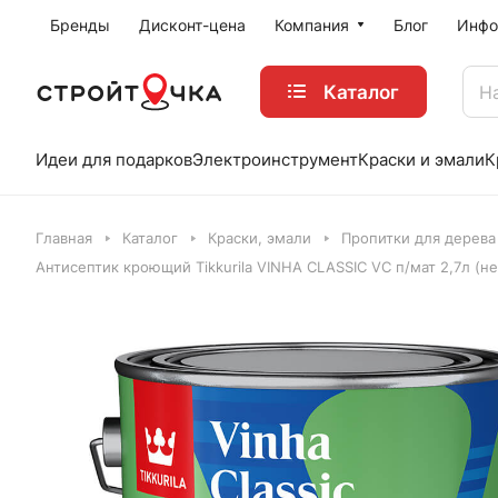
Бренды
Дисконт-цена
Компания
Блог
Инфо
Каталог
Идеи для подарков
Электроинструмент
Краски и эмали
К
Главная
Каталог
Краски, эмали
Пропитки для дерева
Антисептик кроющий Tikkurila VINHA CLASSIC VC п/мат 2,7л (не 