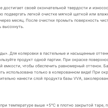
 достигает своей окончательной твердости и износос
но подвергать легкой очистке мягкой щеткой или влаж
ерез месяц. После очистки промыть поверхность чист
ь высохнуть.
сады». Для колеровки в пастельные и насыщенные отте
пользуйте продукт одной партии. При окраске поверхн
й емкости, чтобы обеспечить равномерный оттенок. Б
ыть использована только в колерованном виде! При ок
ительно нанести слой продукта базы VVА, заколерован
при температуре выше +5°C в плотно закрытой таре, п