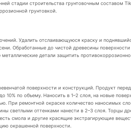
ней стадии строительства грунтовочным составом Tikkur
ррозионной грунтовкой.
лючений. Удалить отслаивающуюся краску и поднявший
сени. Обработанные до чистой древесины поверхности
ругие металлические детали защитить противокоррозионн
ревенчатой поверхности и конструкций. Продукт пере
о 10% по объему. Наносить в 1–2 слоя, на новые поверх
. При ремонтной окраске количество наносимых слое
ины светлыми оттенками нанести в 2–3 слоя. Торцы др
 есть смола и другие красящие экстрагирующие вещест
цию окрашенной поверхности.