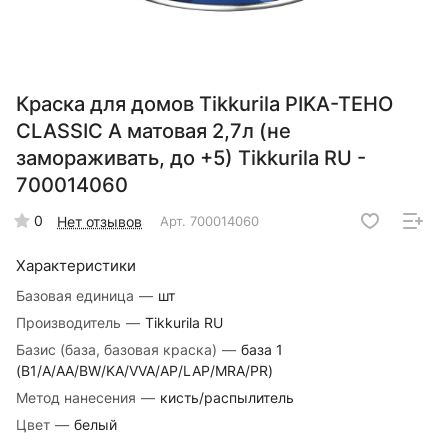
Краска для домов Tikkurila PIKA-TEHO
CLASSIC A матовая 2,7л (не
замораживать, до +5) Tikkurila RU -
700014060
0
Нет отзывов
Арт.
700014060
Характеристики
Базовая единица
—
шт
Производитель
—
Tikkurila RU
Базис (база, базовая краска)
—
база 1
(B1/A/AA/BW/KA/VVA/AP/LAP/MRA/PR)
Метод нанесения
—
кисть/распылитель
Цвет
—
белый