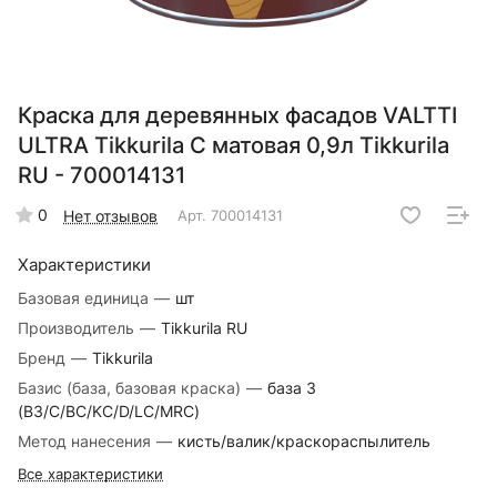
Краска для деревянных фасадов VALTTI
ULTRA Tikkurila C матовая 0,9л Tikkurila
RU - 700014131
0
Нет отзывов
Арт.
700014131
Характеристики
Базовая единица
—
шт
Производитель
—
Tikkurila RU
Бренд
—
Tikkurila
Базис (база, базовая краска)
—
база 3
(B3/C/BC/KC/D/LC/MRC)
Метод нанесения
—
кисть/валик/краскораспылитель
Все характеристики