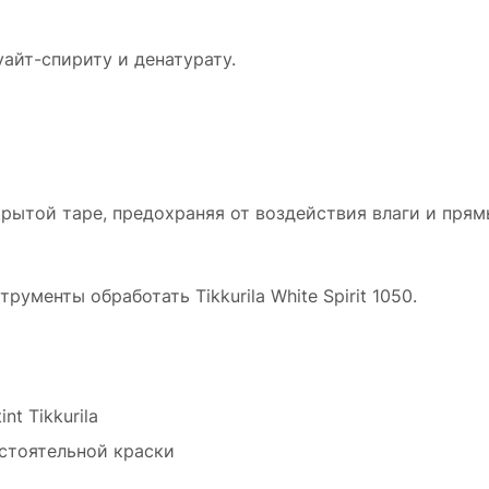
уайт-спириту и денатурату.
крытой таре, предохраняя от воздействия влаги и прям
рументы обработать Tikkurila White Spirit 1050.
t Tikkurila
остоятельной краски