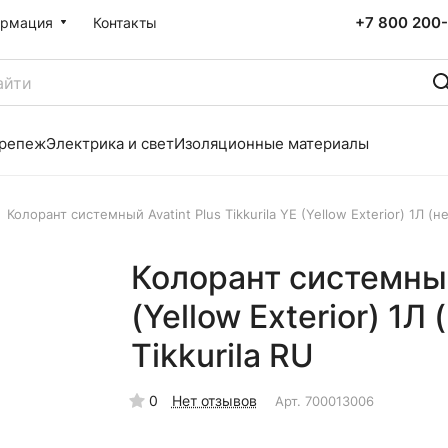
+7 800 200-
рмация
Контакты
репеж
Электрика и свет
Изоляционные материалы
Колорант системный Avatint Plus Tikkurila YE (Yellow Exterior) 1Л (н
Колорант системный 
(Yellow Exterior) 1Л
Tikkurila RU
0
Нет отзывов
Арт.
700013006