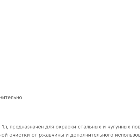
нительно
a
1л, п
редназначен для окраски стальных и чугунных по
ой очистки от ржавчины и дополнительного использов