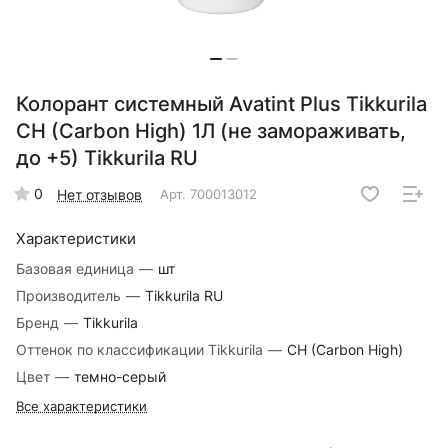
Колорант системный Avatint Plus Tikkurila
CH (Carbon High) 1Л (не замораживать,
до +5) Tikkurila RU
0
Нет отзывов
Арт.
700013012
Характеристики
Базовая единица
—
шт
Производитель
—
Tikkurila RU
Бренд
—
Tikkurila
Оттенок по классификации Tikkurila
—
CH (Carbon High)
Цвет
—
темно-серый
Все характеристики