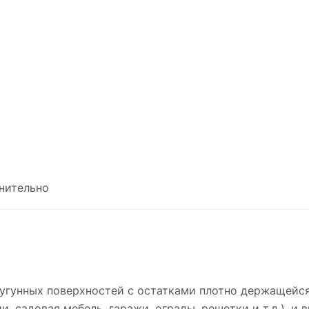
нительно
чугунных поверхностей с остатками плотно держащейс
, садовая мебель, гаражи, ограды, решетки и т.д.), и