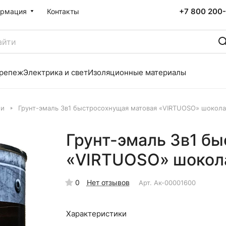
+7 800 200-
рмация
Контакты
репеж
Электрика и свет
Изоляционные материалы
ли
Грунт-эмаль 3в1 быстросохнущая матовая «VIRTUOSO» шокола
Грунт-эмаль 3в1 б
«VIRTUOSO» шокол
0
Нет отзывов
Арт.
Ак-00001600
Характеристики