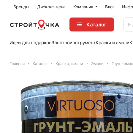
Бренды
Дисконт-цена
Компания
Блог
Инфо
Каталог
Идеи для подарков
Электроинструмент
Краски и эмали
К
Главная
Каталог
Краски, эмали
Эмали
Грунт-эма