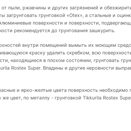
 от пыли, ржавчины и других загрязнений и обезжирить
 загрунтовать грунтовкой «Otex», а стальные и оцин
 Алюминиевые поверхности и поверхности, подвергающ
ности рекомендуется до грунтования зашкурить.
хностей внутри помещений вымыть их моющим средство
аивающуюся краску удалить скребком, всю поверхност
ти, находящиеся в плохом состоянии, грунтовать грунт
urila Rostex Super. Впадины и другие неровности выпра
расные и ярко-желтые цвета поверхность необходимо п
й же цвет, по металлу - грунтовкой Tikkurila Rostex S