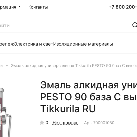
+7 800 200-
рмация
Контакты
репеж
Электрика и свет
Изоляционные материалы
ли
Эмаль алкидная универсальная Tikkurila PESTO 90 база C высок
Эмаль алкидная уни
PESTO 90 база C вы
Tikkurila RU
0
Нет отзывов
Арт.
700001080