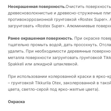
Неокрашенная поверхность.
Очистить поверхность
древесноволокнистые и древесно-стружечные плиты
противокоррозионной грунтовкой «Rostex Super».
загрунтовать «Rostex Super». Алюминиевые поверх
Ранее окрашенная поверхность.
При окраске повер
тщательно промыть водой, дать просохнуть. Отсл
удалить. При необходимости деревянные поверхнос
металла поверхности загрунтовать грунтовкой Tikk
Spakkeli или алкидной шпаклевкой.
При использовании колерованной краски в ярко-к
– грунтовкой Tikkurila Otex, заколерованной в тако
цвета, светло-серой под ярко-желтые цвета).
Окраска