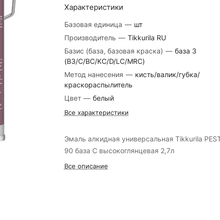
Характеристики
Базовая единица
—
шт
Производитель
—
Tikkurila RU
Базис (база, базовая краска)
—
база 3
(B3/C/BC/KC/D/LC/MRC)
Метод нанесения
—
кисть/валик/губка/
краскораспылитель
Цвет
—
белый
Все характеристики
Эмаль алкидная универсальная Tikkurila PES
90 база C высокоглянцевая 2,7л
Все описание