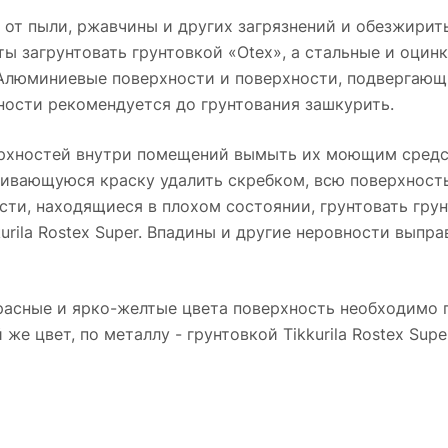
 от пыли, ржавчины и других загрязнений и обезжирить
 загрунтовать грунтовкой «Otex», а стальные и оцин
 Алюминиевые поверхности и поверхности, подвергающ
ности рекомендуется до грунтования зашкурить.
хностей внутри помещений вымыть их моющим средство
аивающуюся краску удалить скребком, всю поверхност
ти, находящиеся в плохом состоянии, грунтовать грунт
urila Rostex Super. Впадины и другие неровности выпра
расные и ярко-желтые цвета поверхность необходимо п
й же цвет, по металлу - грунтовкой Tikkurila Rostex S