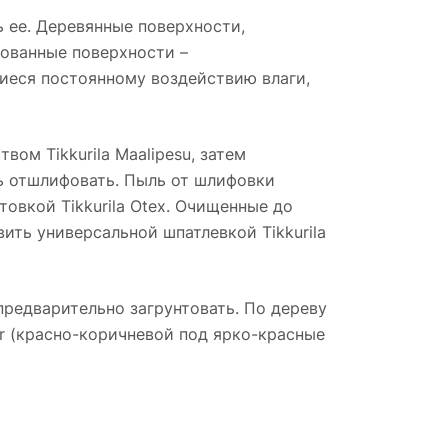
 ее. Деревянные поверхности,
кованные поверхности –
иеся постоянному воздействию влаги,
м Tikkurila Maalipesu, затем
ь отшлифовать. Пыль от шлифовки
овкой Tikkurila Otex. Очищенные до
вить универсальной шпатлевкой Tikkurila
редварительно загрунтовать. По дереву
uper (красно-коричневой под ярко-красные