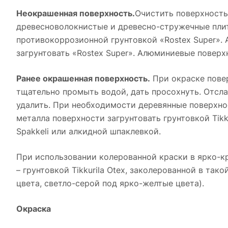
Неокрашенная поверхность.
Очистить поверхность
древесноволокнистые и древесно-стружечные плиты
противокоррозионной грунтовкой «Rostex Super».
загрунтовать «Rostex Super». Алюминиевые поверх
Ранее окрашенная поверхность.
При окраске повер
тщательно промыть водой, дать просохнуть. Отсл
удалить. При необходимости деревянные поверхнос
металла поверхности загрунтовать грунтовкой Tikk
Spakkeli или алкидной шпаклевкой.
При использовании колерованной краски в ярко-к
– грунтовкой Tikkurila Otex, заколерованной в тако
цвета, светло-серой под ярко-желтые цвета).
Окраска