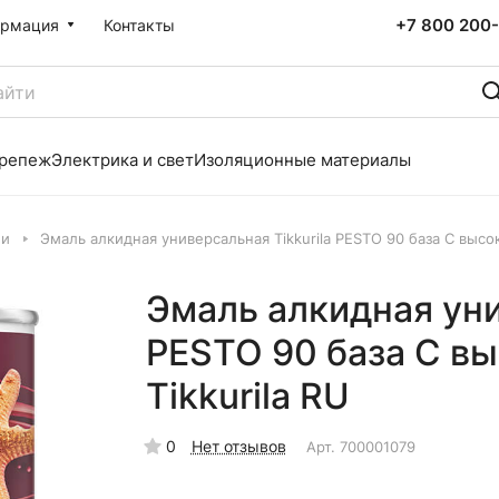
+7 800 200-
рмация
Контакты
репеж
Электрика и свет
Изоляционные материалы
ли
Эмаль алкидная универсальная Tikkurila PESTO 90 база C высок
Эмаль алкидная уни
PESTO 90 база C вы
Tikkurila RU
0
Нет отзывов
Арт.
700001079