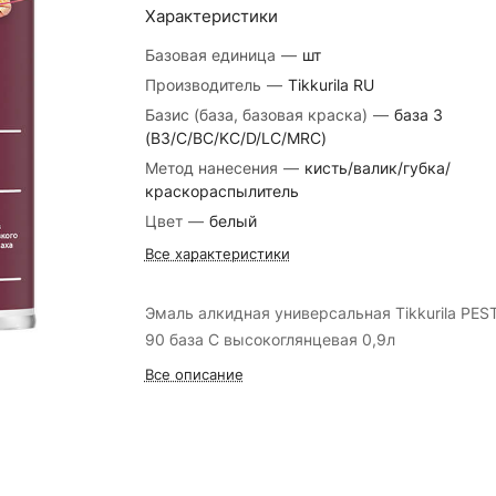
Характеристики
Базовая единица
—
шт
Производитель
—
Tikkurila RU
Базис (база, базовая краска)
—
база 3
(B3/C/BC/KC/D/LC/MRC)
Метод нанесения
—
кисть/валик/губка/
краскораспылитель
Цвет
—
белый
Все характеристики
Эмаль алкидная универсальная Tikkurila PES
90 база C высокоглянцевая 0,9л
Все описание